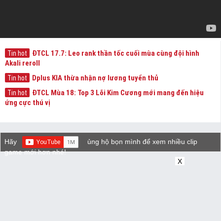
ĐTCL 17.7: Leo rank thần tốc cuối mùa cùng đội hình
Tin hot
Akali reroll
Dplus KIA thừa nhận nợ lương tuyển thủ
Tin hot
ĐTCL Mùa 18: Top 3 Lõi Kim Cương mới mang đến hiệu
Tin hot
ứng cực thú vị
Hãy
ủng hộ bọn mình để xem nhiều clip
game mới hơn nhé!
X