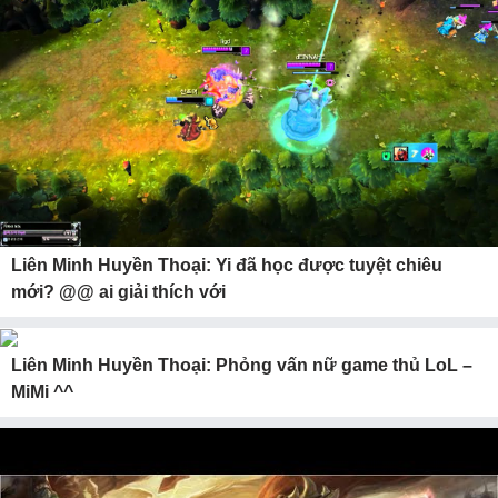
Liên Minh Huyền Thoại: Yi đã học được tuyệt chiêu
mới? @@ ai giải thích với
Liên Minh Huyền Thoại: Phỏng vấn nữ game thủ LoL –
MiMi ^^