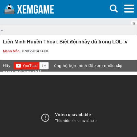
X
»
Liên Minh Huyền Thoại: Biệt đội nhảy dù trong LOL :v
Mạnh Mèo
| 07/06/2014 14:00
Hãy
ủng hộ bọn mình để xem nhiều clip
game mới hơn nhé!