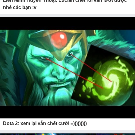
Liên Minh Huyền Thoại: Lucian chết rồi vẫn lướt được
nhé các bạn :v
Dota 2: xem lại vẫn chết cười =)))))))))