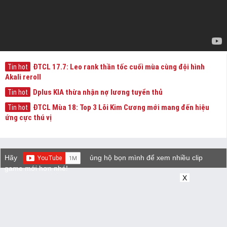
ĐTCL 17.7: Leo rank thần tốc cuối mùa cùng đội hình
Tin hot
Akali reroll
Dplus KIA thừa nhận nợ lương tuyển thủ
Tin hot
ĐTCL Mùa 18: Top 3 Lõi Kim Cương mới mang đến hiệu
Tin hot
ứng cực thú vị
Hãy
ủng hộ bọn mình để xem nhiều clip
game mới hơn nhé!
X