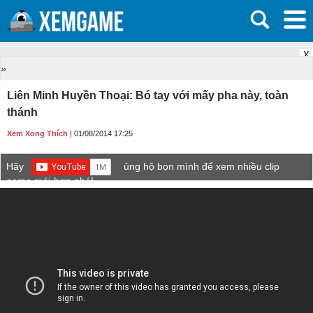
X
»
Liên Minh Huyền Thoại: Bó tay với mấy pha này, toàn
thánh
Xem Xong Thích
| 01/08/2014 17:25
Hãy
ủng hộ bọn mình để xem nhiều clip
game mới hơn nhé!