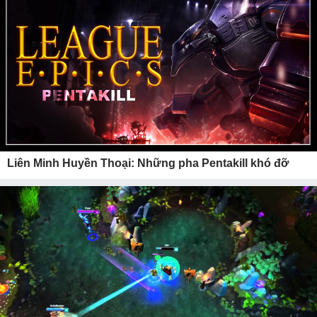
Liên Minh Huyền Thoại: Những pha Pentakill khó đỡ