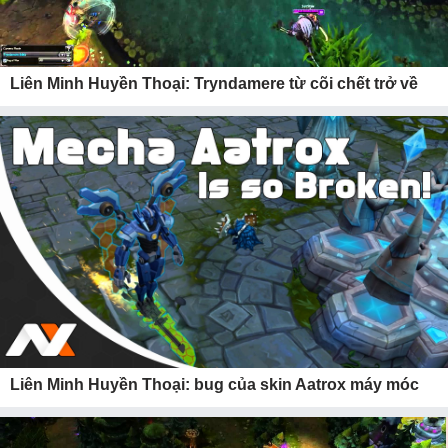
Liên Minh Huyền Thoại: Tryndamere từ cõi chết trở về
Liên Minh Huyền Thoại: bug của skin Aatrox máy móc