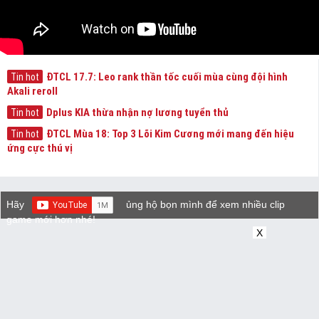
ĐTCL 17.7: Leo rank thần tốc cuối mùa cùng đội hình
Tin hot
Akali reroll
Dplus KIA thừa nhận nợ lương tuyển thủ
Tin hot
ĐTCL Mùa 18: Top 3 Lõi Kim Cương mới mang đến hiệu
Tin hot
ứng cực thú vị
Hãy
ủng hộ bọn mình để xem nhiều clip
game mới hơn nhé!
X