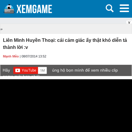
X
»
Liên Minh Huyền Thoại: cái cảm giác ấy thật khó diễn tả
thành lời :v
Mạnh Mèo
| 08/07/2014 13:52
Hãy
ủng hộ bọn mình để xem nhiều clip
game mới hơn nhé!