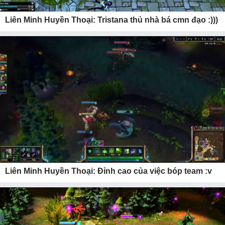
Liên Minh Huyền Thoại: Tristana thủ nhà bá cmn đạo :)))
Liên Minh Huyền Thoại: Đỉnh cao của việc bóp team :v