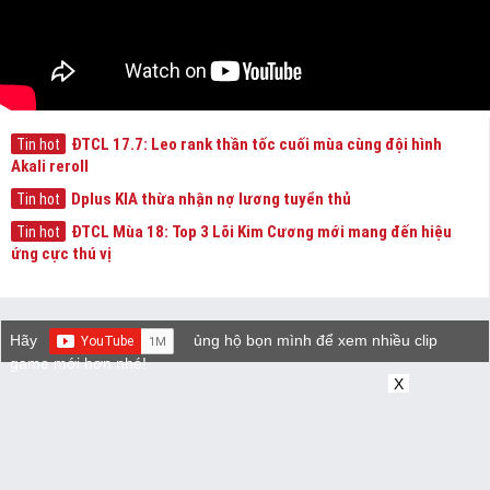
ĐTCL 17.7: Leo rank thần tốc cuối mùa cùng đội hình
Tin hot
Akali reroll
Dplus KIA thừa nhận nợ lương tuyển thủ
Tin hot
ĐTCL Mùa 18: Top 3 Lõi Kim Cương mới mang đến hiệu
Tin hot
ứng cực thú vị
Hãy
ủng hộ bọn mình để xem nhiều clip
game mới hơn nhé!
X