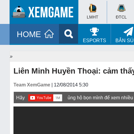
LMHT
ĐTCL
HOME
ESPORTS
BẮN S
»
Liên Minh Huyền Thoại: cảm thấ
Team XemGame
| 12/08/2014 5:30
Hãy
ủng hộ bọn mình để xem nhiều