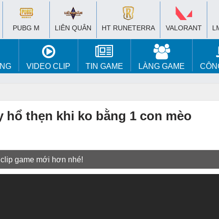
PUBG M
LIÊN QUÂN
HT RUNETERRA
VALORANT
L
ÚNG
VIDEO CLIP
TIN GAME
LÀNG GAME
CÔN
y hổ thẹn khi ko bằng 1 con mèo
 clip game mới hơn nhé!