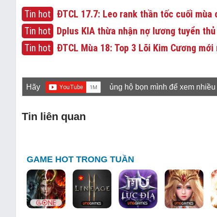
Tin hot
ĐTCL 17.7: Leo rank thần tốc cuối mùa c
Tin hot
Dplus KIA thừa nhận nợ lương tuyển thủ
Tin hot
ĐTCL Mùa 18: Top 3 Lõi Kim Cương mới 
Hãy
ủng hộ bọn mình để xem nhiều
Tin liên quan
GAME HOT TRONG TUẦN