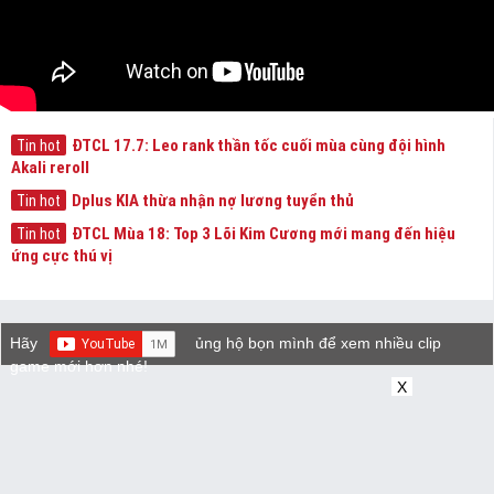
ĐTCL 17.7: Leo rank thần tốc cuối mùa cùng đội hình
Tin hot
Akali reroll
Dplus KIA thừa nhận nợ lương tuyển thủ
Tin hot
ĐTCL Mùa 18: Top 3 Lõi Kim Cương mới mang đến hiệu
Tin hot
ứng cực thú vị
Hãy
ủng hộ bọn mình để xem nhiều clip
game mới hơn nhé!
X