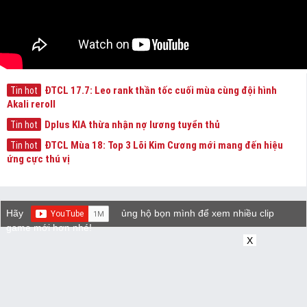
ĐTCL 17.7: Leo rank thần tốc cuối mùa cùng đội hình
Tin hot
Akali reroll
Dplus KIA thừa nhận nợ lương tuyển thủ
Tin hot
ĐTCL Mùa 18: Top 3 Lõi Kim Cương mới mang đến hiệu
Tin hot
ứng cực thú vị
Hãy
ủng hộ bọn mình để xem nhiều clip
game mới hơn nhé!
X