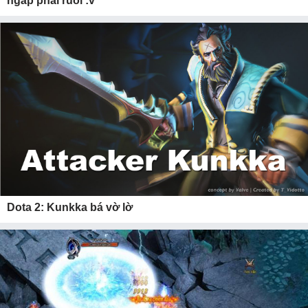
ngáp phải ruồi :v
Dota 2: Kunkka bá vờ lờ