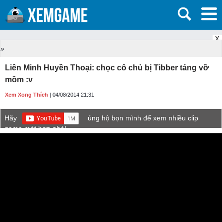
X
»
Liên Minh Huyền Thoại: chọc cô chủ bị Tibber táng vỡ
mồm :v
Xem Xong Thích
| 04/08/2014 21:31
Hãy
ủng hộ bọn mình để xem nhiều clip
game mới hơn nhé!