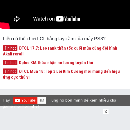
Liệu có thể chơi LOL bằng tay cầm của máy PS3?
ĐTCL 17.7: Leo rank thần tốc cuối mùa cùng đội hình
Tin hot
Akali reroll
Dplus KIA thừa nhận nợ lương tuyển thủ
Tin hot
ĐTCL Mùa 18: Top 3 Lõi Kim Cương mới mang đến hiệu
Tin hot
ứng cực thú vị
Hãy
ủng hộ bọn mình để xem nhiều clip
game mới hơn nhé!
X