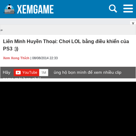
X
»
Liên Minh Huyền Thoại: Chơi LOL bằng điều khiển của
PS3 :))
Xem Xong Thích
| 08/08/2014 22:33
Hãy
ủng hộ bọn mình để xem nhiều clip
game mới hơn nhé!