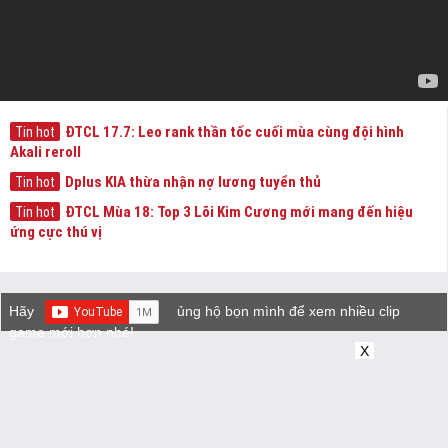
ĐTCL 17.7: Leo rank thần tốc cuối mùa cùng đội hình
Tin hot
Akali reroll
Dplus KIA thừa nhận nợ lương tuyển thủ
Tin hot
ĐTCL Mùa 18: Top 3 Lõi Kim Cương mới mang đến hiệu
Tin hot
ứng cực thú vị
Hãy
ủng hộ bọn mình để xem nhiều clip
game mới hơn nhé!
X