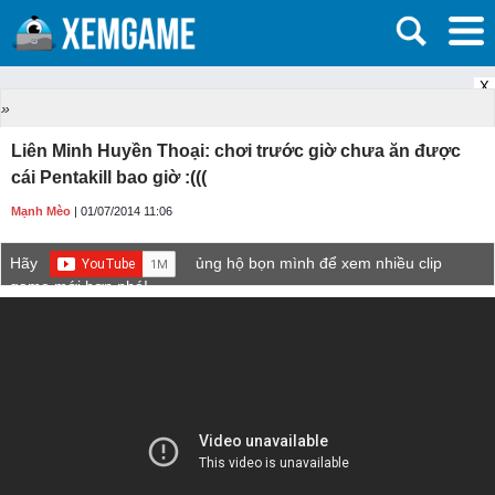
X
»
Liên Minh Huyền Thoại: chơi trước giờ chưa ăn được
cái Pentakill bao giờ :(((
Mạnh Mèo
| 01/07/2014 11:06
Hãy
ủng hộ bọn mình để xem nhiều clip
game mới hơn nhé!