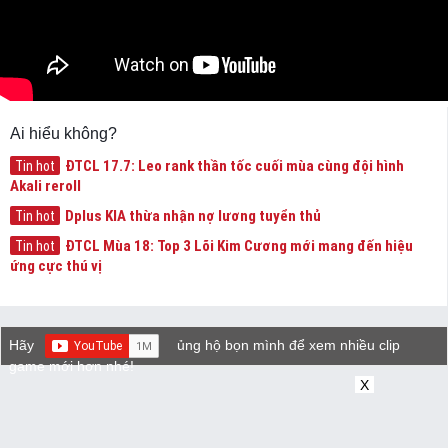
Ai hiểu không?
ĐTCL 17.7: Leo rank thần tốc cuối mùa cùng đội hình
Tin hot
Akali reroll
Dplus KIA thừa nhận nợ lương tuyển thủ
Tin hot
ĐTCL Mùa 18: Top 3 Lõi Kim Cương mới mang đến hiệu
Tin hot
ứng cực thú vị
Hãy
ủng hộ bọn mình để xem nhiều clip
game mới hơn nhé!
X