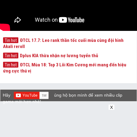
ĐTCL 17.7: Leo rank thần tốc cuối mùa cùng đội hình
Tin hot
Akali reroll
Dplus KIA thừa nhận nợ lương tuyển thủ
Tin hot
ĐTCL Mùa 18: Top 3 Lõi Kim Cương mới mang đến hiệu
Tin hot
ứng cực thú vị
Hãy
ủng hộ bọn mình để xem nhiều clip
game mới hơn nhé!
X