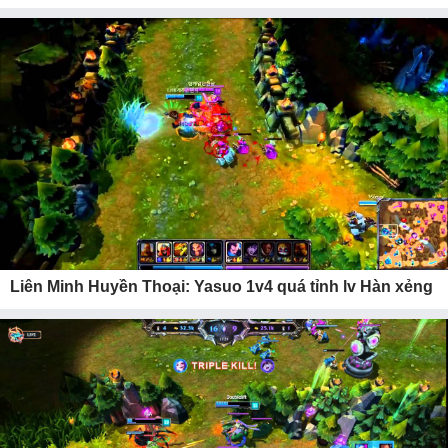
Liên Minh Huyền Thoại: Yasuo 1v4 quá tỉnh lv Hàn xẻng