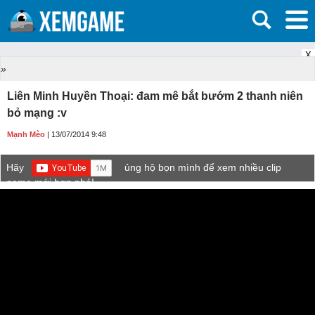
X
»
Liên Minh Huyền Thoại: đam mê bắt bướm 2 thanh niên
bỏ mạng :v
Mạnh Mèo
| 13/07/2014 9:48
Hãy
ủng hộ bọn mình để xem nhiều clip
game mới hơn nhé!