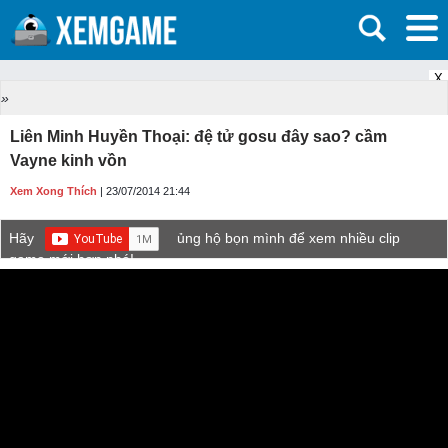
X
»
Liên Minh Huyền Thoại: đệ tử gosu đây sao? cầm
Vayne kinh vồn
Xem Xong Thích
| 23/07/2014 21:44
Hãy
ủng hộ bọn mình để xem nhiều clip
game mới hơn nhé!