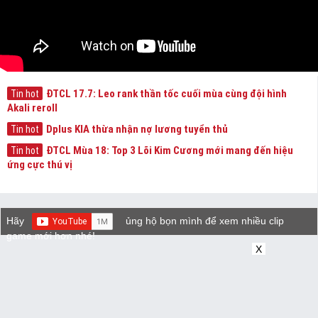
ĐTCL 17.7: Leo rank thần tốc cuối mùa cùng đội hình
Tin hot
Akali reroll
Dplus KIA thừa nhận nợ lương tuyển thủ
Tin hot
ĐTCL Mùa 18: Top 3 Lõi Kim Cương mới mang đến hiệu
Tin hot
ứng cực thú vị
Hãy
ủng hộ bọn mình để xem nhiều clip
game mới hơn nhé!
X