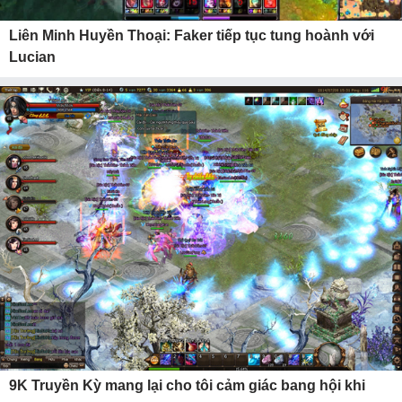
Liên Minh Huyền Thoại: Faker tiếp tục tung hoành với
Lucian
9K Truyền Kỳ mang lại cho tôi cảm giác bang hội khi