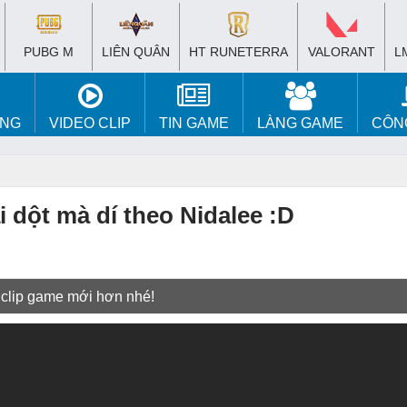
PUBG M
LIÊN QUÂN
HT RUNETERRA
VALORANT
L
ÚNG
VIDEO CLIP
TIN GAME
LÀNG GAME
CÔN
 dột mà dí theo Nidalee :D
 clip game mới hơn nhé!