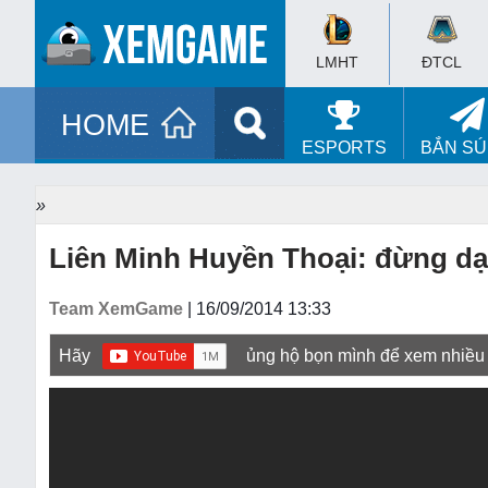
LMHT
ĐTCL
HOME
ESPORTS
BẮN S
»
Liên Minh Huyền Thoại: đừng dại
Team XemGame
| 16/09/2014 13:33
Hãy
ủng hộ bọn mình để xem nhiều