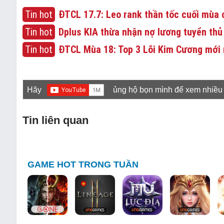
Tin hot
ĐTCL 17.7: Leo rank thần tốc cuối mùa c
Tin hot
Dplus KIA thừa nhận nợ lương tuyển thủ
Tin hot
ĐTCL Mùa 18: Top 3 Lõi Kim Cương mới 
Hãy
ủng hộ bọn mình để xem nhiều
Tin liên quan
GAME HOT TRONG TUẦN