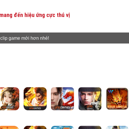
mang đến hiệu ứng cực thú vị
 clip game mới hơn nhé!