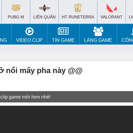
PUBG M
LIÊN QUÂN
HT RUNETERRA
VALORANT
L
ÚNG
VIDEO CLIP
TIN GAME
LÀNG GAME
CÔN
đỡ nổi mấy pha này @@
 clip game mới hơn nhé!