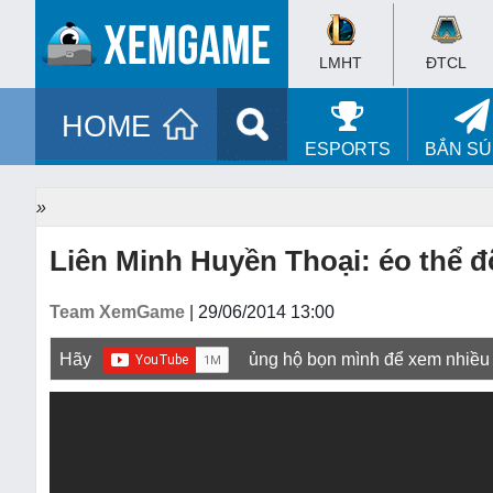
LMHT
ĐTCL
HOME
ESPORTS
BẮN S
»
Liên Minh Huyền Thoại: éo thể 
Team XemGame
| 29/06/2014 13:00
Hãy
ủng hộ bọn mình để xem nhiều