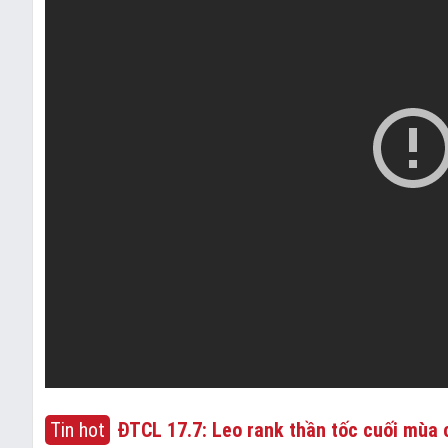
Tin hot
ĐTCL 17.7: Leo rank thần tốc cuối mùa c