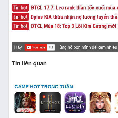
Tin hot
ĐTCL 17.7: Leo rank thần tốc cuối mùa c
Tin hot
Dplus KIA thừa nhận nợ lương tuyển thủ
Tin hot
ĐTCL Mùa 18: Top 3 Lõi Kim Cương mới 
Hãy
ủng hộ bọn mình để xem nhiều
Tin liên quan
GAME HOT TRONG TUẦN