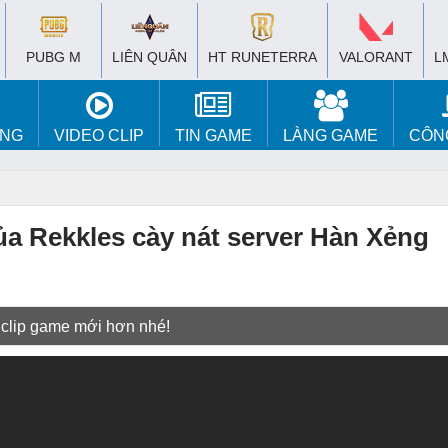
PUBG M
LIÊN QUÂN
HT RUNETERRA
VALORANT
L
ÚNG
VIDEO CLIP
TIN GAME
LÀNG GAME
CÔN
ủa Rekkles cày nát server Hàn Xẻng
 clip game mới hơn nhé!