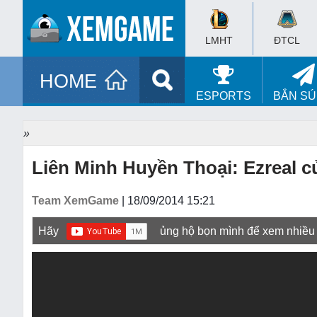
LMHT
ĐTCL
HOME
ESPORTS
BẮN S
»
Liên Minh Huyền Thoại: Ezreal c
Team XemGame
| 18/09/2014 15:21
Hãy
ủng hộ bọn mình để xem nhiều