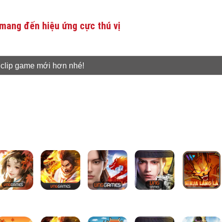
mang đến hiệu ứng cực thú vị
 clip game mới hơn nhé!