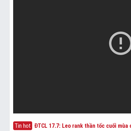
Tin hot
ĐTCL 17.7: Leo rank thần tốc cuối mùa c