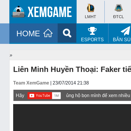
LMHT
ĐTCL
HOME
ESPORTS
BẮN S
»
Liên Minh Huyền Thoại: Faker ti
Team XemGame
| 23/07/2014 21:38
Hãy
ủng hộ bọn mình để xem nhiều