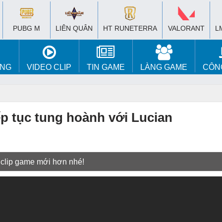
PUBG M
LIÊN QUÂN
HT RUNETERRA
VALORANT
L
ÚNG
VIDEO CLIP
TIN GAME
LÀNG GAME
CÔN
ếp tục tung hoành với Lucian
 clip game mới hơn nhé!