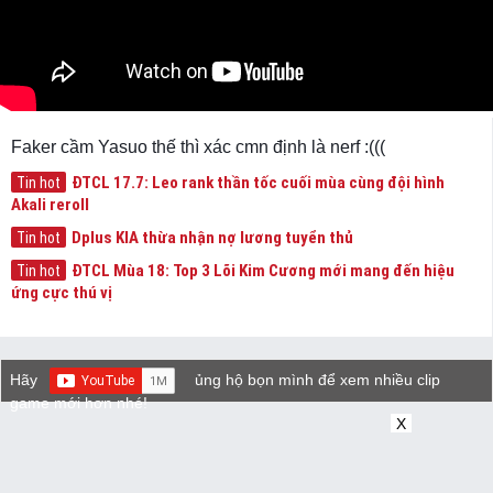
Faker cầm Yasuo thế thì xác cmn định là nerf :(((
ĐTCL 17.7: Leo rank thần tốc cuối mùa cùng đội hình
Tin hot
Akali reroll
Dplus KIA thừa nhận nợ lương tuyển thủ
Tin hot
ĐTCL Mùa 18: Top 3 Lõi Kim Cương mới mang đến hiệu
Tin hot
ứng cực thú vị
Hãy
ủng hộ bọn mình để xem nhiều clip
game mới hơn nhé!
X