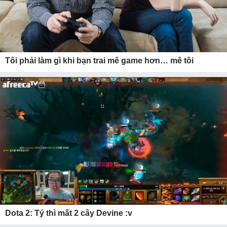
Tôi phải làm gì khi bạn trai mê game hơn… mê tôi
Dota 2: Tý thì mất 2 cây Devine :v