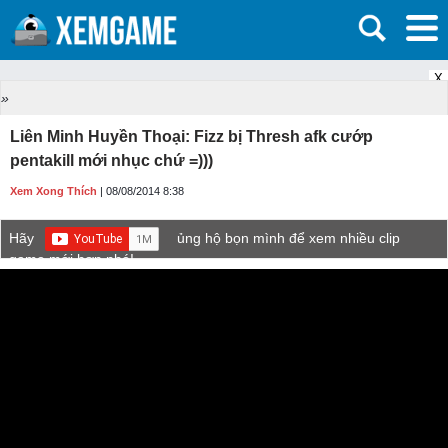
X
»
Liên Minh Huyền Thoại: Fizz bị Thresh afk cướp
pentakill mới nhục chứ =)))
Xem Xong Thích
| 08/08/2014 8:38
Hãy
ủng hộ bọn mình để xem nhiều clip
game mới hơn nhé!