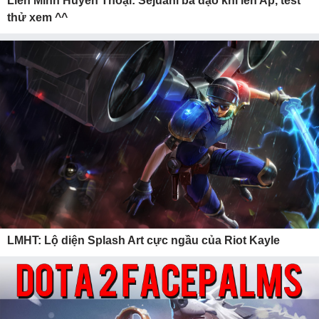
Liên Minh Huyền Thoại: Sejuani bá đạo khi lên Ap, test
thử xem ^^
LMHT: Lộ diện Splash Art cực ngầu của Riot Kayle