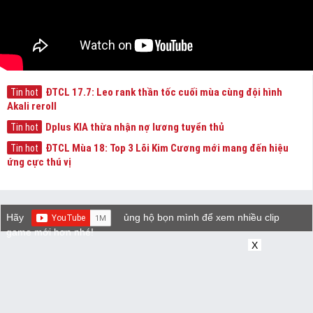
ĐTCL 17.7: Leo rank thần tốc cuối mùa cùng đội hình
Tin hot
Akali reroll
Dplus KIA thừa nhận nợ lương tuyển thủ
Tin hot
ĐTCL Mùa 18: Top 3 Lõi Kim Cương mới mang đến hiệu
Tin hot
ứng cực thú vị
Hãy
ủng hộ bọn mình để xem nhiều clip
game mới hơn nhé!
X