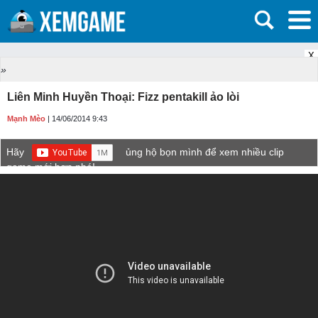
X
»
Liên Minh Huyền Thoại: Fizz pentakill ảo lòi
Mạnh Mèo
| 14/06/2014 9:43
Hãy
ủng hộ bọn mình để xem nhiều clip
game mới hơn nhé!