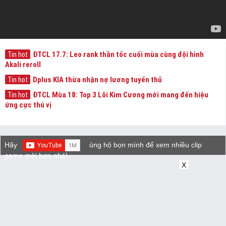
ĐTCL 17.7: Leo rank thần tốc cuối mùa cùng đội hình
Tin hot
Akali reroll
Dplus KIA thừa nhận nợ lương tuyển thủ
Tin hot
ĐTCL Mùa 18: Top 3 Lõi Kim Cương mới mang đến hiệu
Tin hot
ứng cực thú vị
Hãy
ủng hộ bọn mình để xem nhiều clip
game mới hơn nhé!
X