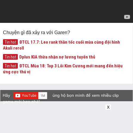
Chuyện gì đã xảy ra với Garen?
ĐTCL 17.7: Leo rank thần tốc cuối mùa cùng đội hình
Tin hot
Akali reroll
Dplus KIA thừa nhận nợ lương tuyển thủ
Tin hot
ĐTCL Mùa 18: Top 3 Lõi Kim Cương mới mang đến hiệu
Tin hot
ứng cực thú vị
Hãy
ủng hộ bọn mình để xem nhiều clip
game mới hơn nhé!
X