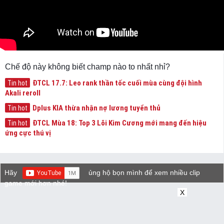
Chế độ này không biết champ nào to nhất nhỉ?
ĐTCL 17.7: Leo rank thần tốc cuối mùa cùng đội hình
Tin hot
Akali reroll
Dplus KIA thừa nhận nợ lương tuyển thủ
Tin hot
ĐTCL Mùa 18: Top 3 Lõi Kim Cương mới mang đến hiệu
Tin hot
ứng cực thú vị
Hãy
ủng hộ bọn mình để xem nhiều clip
game mới hơn nhé!
X