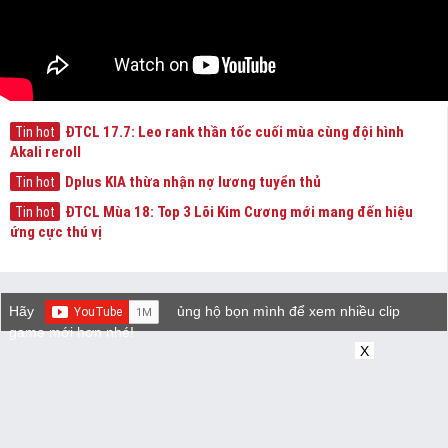
ĐTCL 17.7: Leo rank thần tốc cuối mùa cùng đội hình
Tin hot
Akali reroll
Dplus KIA thừa nhận nợ lương tuyển thủ
Tin hot
ĐTCL Mùa 18: Top 3 Lõi Kim Cương mới mang đến hiệu
Tin hot
ứng cực thú vị
Hãy
ủng hộ bọn mình để xem nhiều clip
game mới hơn nhé!
X