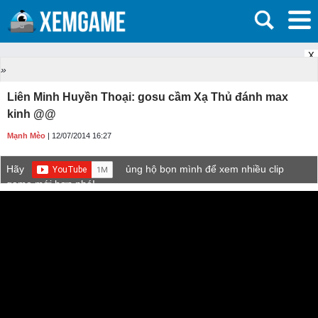
X
»
Liên Minh Huyền Thoại: gosu cầm Xạ Thủ đánh max
kinh @@
Mạnh Mèo
| 12/07/2014 16:27
Hãy
ủng hộ bọn mình để xem nhiều clip
game mới hơn nhé!