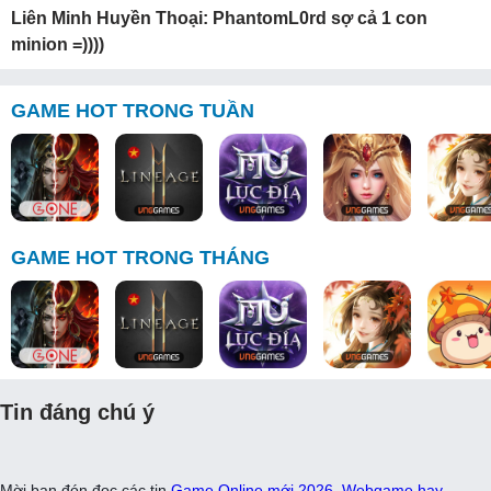
Liên Minh Huyền Thoại: PhantomL0rd sợ cả 1 con
minion =))))
GAME HOT TRONG TUẦN
GAME HOT TRONG THÁNG
Tin đáng chú ý
Mời bạn đón đọc các tin
Game Online mới 2026
,
Webgame hay
,