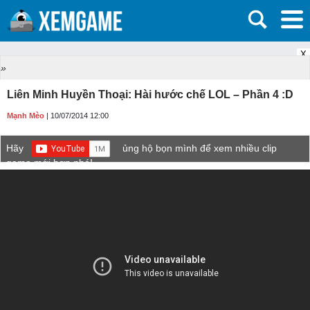
X
»
Liên Minh Huyền Thoại: Hài hước chế LOL – Phần 4 :D
Mạnh Mèo
| 10/07/2014 12:00
Hãy
ủng hộ bọn mình để xem nhiều clip
game mới hơn nhé!