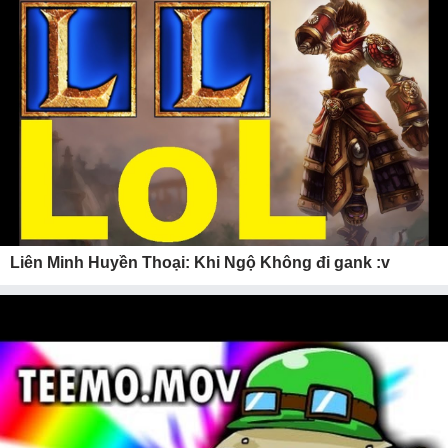
Liên Minh Huyền Thoại: Khi Ngộ Không đi gank :v