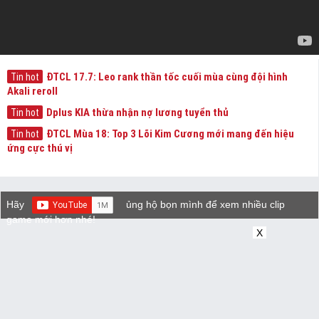
ĐTCL 17.7: Leo rank thần tốc cuối mùa cùng đội hình
Tin hot
Akali reroll
Dplus KIA thừa nhận nợ lương tuyển thủ
Tin hot
ĐTCL Mùa 18: Top 3 Lõi Kim Cương mới mang đến hiệu
Tin hot
ứng cực thú vị
Hãy
ủng hộ bọn mình để xem nhiều clip
game mới hơn nhé!
X