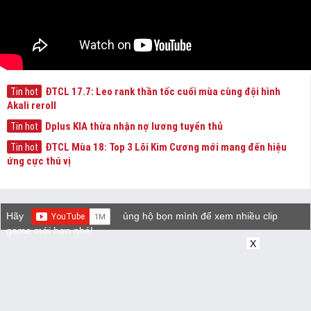
ĐTCL 17.7: Leo rank thần tốc cuối mùa cùng đội hình
Tin hot
Akali reroll
Dplus KIA thừa nhận nợ lương tuyển thủ
Tin hot
ĐTCL Mùa 18: Top 3 Lõi Kim Cương mới mang đến hiệu
Tin hot
ứng cực thú vị
Hãy
ủng hộ bọn mình để xem nhiều clip
game mới hơn nhé!
X