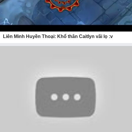
Liên Minh Huyền Thoại: Khổ thân Caitlyn vãi lọ :v