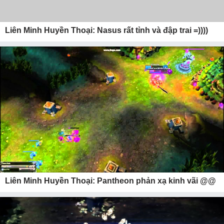
Liên Minh Huyền Thoại: Nasus rất tỉnh và đập trai =))))
Liên Minh Huyền Thoại: Pantheon phản xạ kinh vãi @@