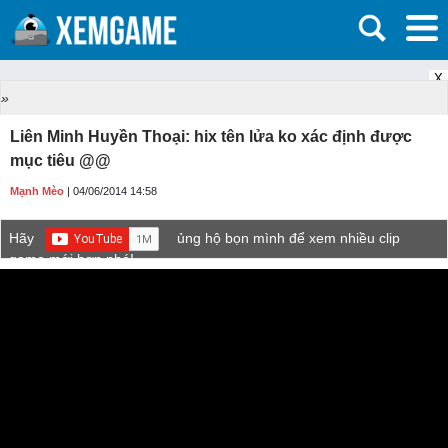
X
»
Liên Minh Huyền Thoại: hix tên lửa ko xác định được
mục tiêu @@
Mạnh Mèo
| 04/06/2014 14:58
Hãy
ủng hộ bọn mình để xem nhiều clip
game mới hơn nhé!