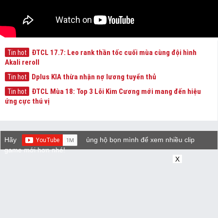
ĐTCL 17.7: Leo rank thần tốc cuối mùa cùng đội hình
Tin hot
Akali reroll
Dplus KIA thừa nhận nợ lương tuyển thủ
Tin hot
ĐTCL Mùa 18: Top 3 Lõi Kim Cương mới mang đến hiệu
Tin hot
ứng cực thú vị
Hãy
ủng hộ bọn mình để xem nhiều clip
game mới hơn nhé!
X