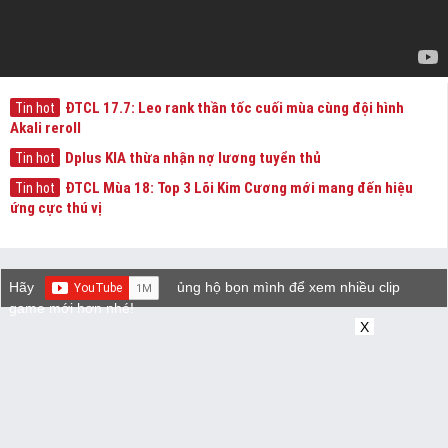
ĐTCL 17.7: Leo rank thần tốc cuối mùa cùng đội hình
Tin hot
Akali reroll
Dplus KIA thừa nhận nợ lương tuyển thủ
Tin hot
ĐTCL Mùa 18: Top 3 Lõi Kim Cương mới mang đến hiệu
Tin hot
ứng cực thú vị
Hãy
ủng hộ bọn mình để xem nhiều clip
game mới hơn nhé!
X