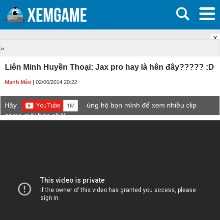
X
»
Liên Minh Huyền Thoại: Jax pro hay là hên đây????? :D
Mạnh Mèo
| 02/06/2014 20:22
Hãy
ủng hộ bọn mình để xem nhiều clip
game mới hơn nhé!