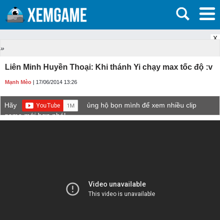
X
»
Liên Minh Huyền Thoại: Khi thánh Yi chạy max tốc độ :v
Mạnh Mèo
| 17/06/2014 13:26
Hãy
ủng hộ bọn mình để xem nhiều clip
game mới hơn nhé!