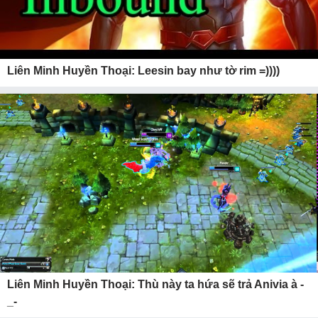
Liên Minh Huyền Thoại: Leesin bay như tờ rim =))))
Liên Minh Huyền Thoại: Thù này ta hứa sẽ trả Anivia à -
_-