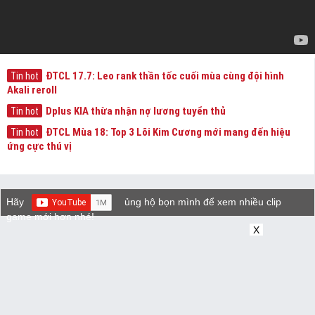
ĐTCL 17.7: Leo rank thần tốc cuối mùa cùng đội hình
Tin hot
Akali reroll
Dplus KIA thừa nhận nợ lương tuyển thủ
Tin hot
ĐTCL Mùa 18: Top 3 Lõi Kim Cương mới mang đến hiệu
Tin hot
ứng cực thú vị
Hãy
ủng hộ bọn mình để xem nhiều clip
game mới hơn nhé!
X