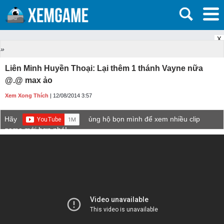
X
»
Liên Minh Huyền Thoại: Lại thêm 1 thánh Vayne nữa
@.@ max ảo
Xem Xong Thích
| 12/08/2014 3:57
Hãy
ủng hộ bọn mình để xem nhiều clip
game mới hơn nhé!