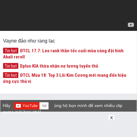
Vayne đảo như rang lạc
ĐTCL 17.7: Leo rank thần tốc cuối mùa cùng đội hình
Tin hot
Akali reroll
Dplus KIA thừa nhận nợ lương tuyển thủ
Tin hot
ĐTCL Mùa 18: Top 3 Lõi Kim Cương mới mang đến hiệu
Tin hot
ứng cực thú vị
Hãy
ủng hộ bọn mình để xem nhiều clip
game mới hơn nhé!
X