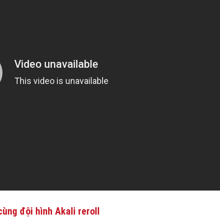
ùng đội hình Akali reroll