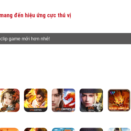
mang đến hiệu ứng cực thú vị
 clip game mới hơn nhé!