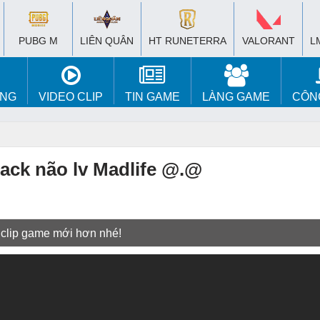
PUBG M
LIÊN QUÂN
HT RUNETERRA
VALORANT
L
ÚNG
VIDEO CLIP
TIN GAME
LÀNG GAME
CÔN
ack não lv Madlife @.@
 clip game mới hơn nhé!