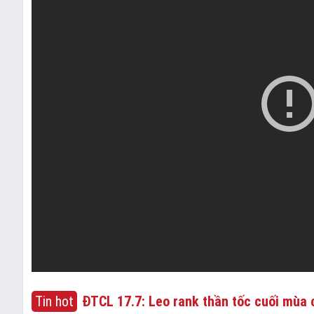
Tin hot
ĐTCL 17.7: Leo rank thần tốc cuối mùa c