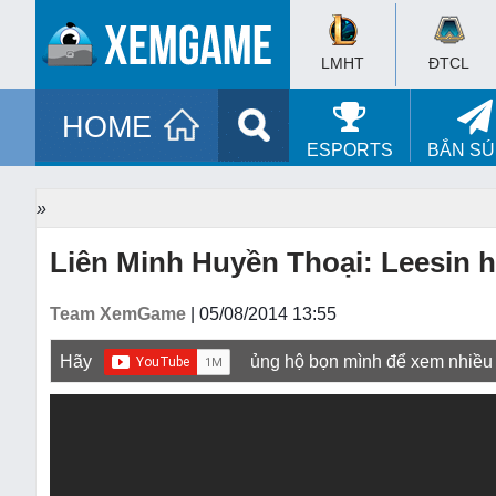
LMHT
ĐTCL
HOME
ESPORTS
BẮN S
»
Liên Minh Huyền Thoại: Leesin h
Team XemGame
| 05/08/2014 13:55
Hãy
ủng hộ bọn mình để xem nhiều