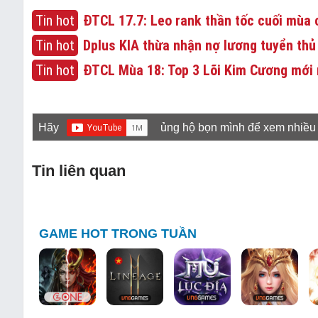
Tin hot
ĐTCL 17.7: Leo rank thần tốc cuối mùa c
Tin hot
Dplus KIA thừa nhận nợ lương tuyển thủ
Tin hot
ĐTCL Mùa 18: Top 3 Lõi Kim Cương mới 
Hãy
ủng hộ bọn mình để xem nhiều
Tin liên quan
GAME HOT TRONG TUẦN