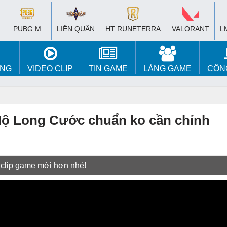
PUBG M
LIÊN QUÂN
HT RUNETERRA
VALORANT
L
ÚNG
VIDEO CLIP
TIN GAME
LÀNG GAME
CÔN
Nộ Long Cước chuẩn ko cần chỉnh
 clip game mới hơn nhé!