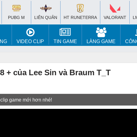
PUBG M
LIÊN QUÂN
HT RUNETERRA
VALORANT
L
ÚNG
VIDEO CLIP
TIN GAME
LÀNG GAME
CÔN
18 + của Lee Sin và Braum T_T
 clip game mới hơn nhé!