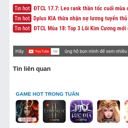
Tin hot
ĐTCL 17.7: Leo rank thần tốc cuối mùa c
Tin hot
Dplus KIA thừa nhận nợ lương tuyển thủ
Tin hot
ĐTCL Mùa 18: Top 3 Lõi Kim Cương mới 
Hãy
ủng hộ bọn mình để xem nhiều
Tin liên quan
GAME HOT TRONG TUẦN