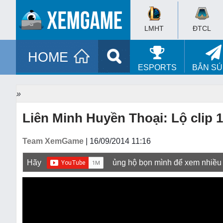
LMHT
ĐTCL
HOME
ESPORTS
BẮN S
»
Liên Minh Huyền Thoại: Lộ clip 
Team XemGame
| 16/09/2014 11:16
Hãy
ủng hộ bọn mình để xem nhiều