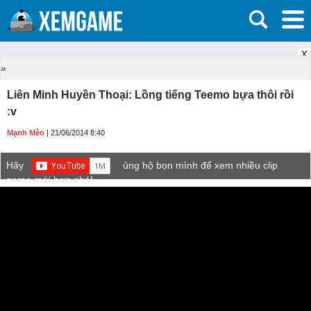
X
»
Liên Minh Huyền Thoại: Lồng tiếng Teemo bựa thôi rồi
:v
Mạnh Mèo
| 21/06/2014 8:40
Hãy
ủng hộ bọn mình để xem nhiều clip
game mới hơn nhé!