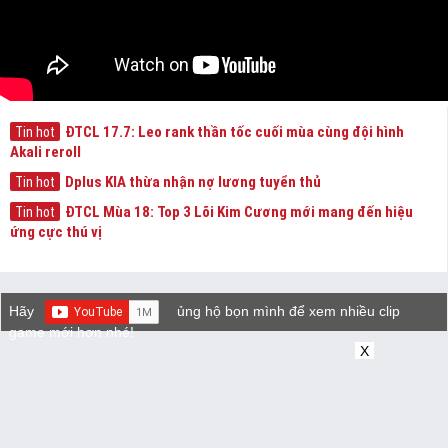
ĐTCL 17.7: Leo rank thần tốc cuối mùa cùng đội hình
Tin hot
Akali reroll
Dplus KIA thừa nhận nợ lương tuyển thủ
Tin hot
ĐTCL Mùa 18: Top 3 Lõi Kim Cương mới mang đến hiệu
Tin hot
ứng cực thú vị
Hãy
ủng hộ bọn mình để xem nhiều clip
game mới hơn nhé!
X