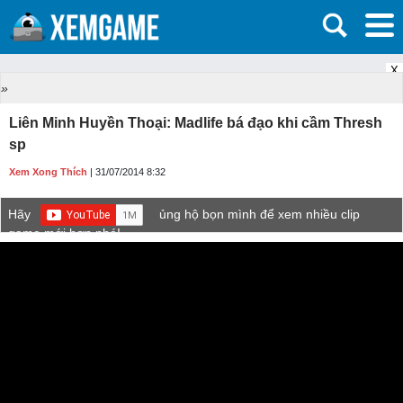
X
»
Liên Minh Huyền Thoại: Madlife bá đạo khi cầm Thresh
sp
Xem Xong Thích
| 31/07/2014 8:32
Hãy
ủng hộ bọn mình để xem nhiều clip
game mới hơn nhé!