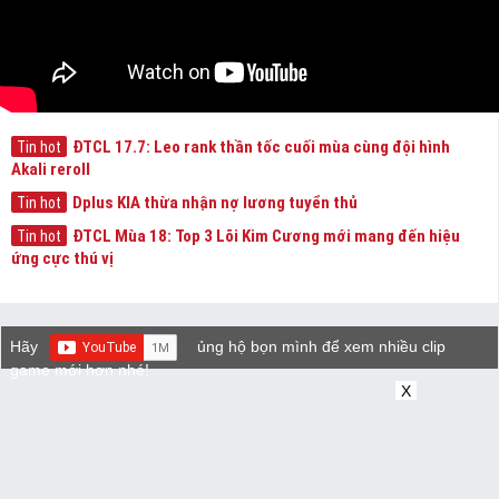
ĐTCL 17.7: Leo rank thần tốc cuối mùa cùng đội hình
Tin hot
Akali reroll
Dplus KIA thừa nhận nợ lương tuyển thủ
Tin hot
ĐTCL Mùa 18: Top 3 Lõi Kim Cương mới mang đến hiệu
Tin hot
ứng cực thú vị
Hãy
ủng hộ bọn mình để xem nhiều clip
game mới hơn nhé!
X