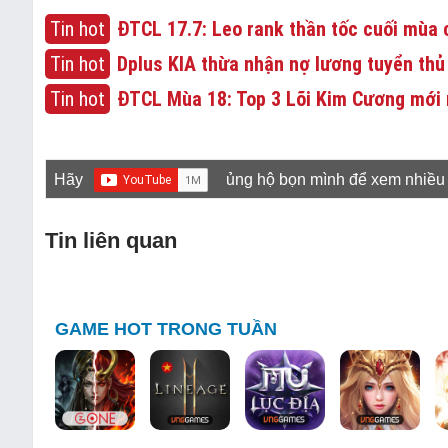
Tin hot
ĐTCL 17.7: Leo rank thần tốc cuối mùa c
Tin hot
Dplus KIA thừa nhận nợ lương tuyển thủ
Tin hot
ĐTCL Mùa 18: Top 3 Lõi Kim Cương mới 
Hãy
ủng hộ bọn mình để xem nhiều
Tin liên quan
GAME HOT TRONG TUẦN