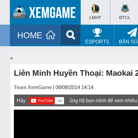
LMHT
ĐTCL
HOME
ESPORTS
BẮN S
»
Liên Minh Huyền Thoại: Maokai 
Team XemGame
| 08/08/2014 14:14
Hãy
ủng hộ bọn mình để xem nhiều