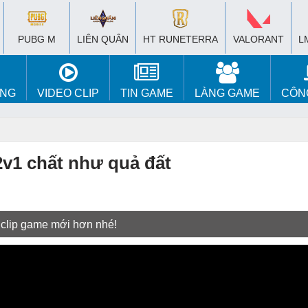
PUBG M
LIÊN QUÂN
HT RUNETERRA
VALORANT
L
ÚNG
VIDEO CLIP
TIN GAME
LÀNG GAME
CÔN
2v1 chất như quả đất
 clip game mới hơn nhé!