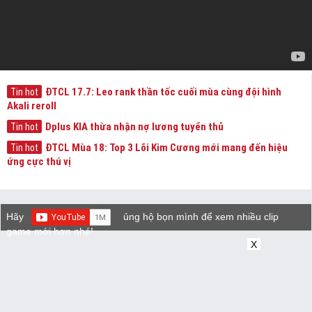
ĐTCL 17.7: Leo rank thần tốc cuối mùa cùng đội hình
Tin hot
Akali reroll
Dplus KIA thừa nhận nợ lương tuyển thủ
Tin hot
ĐTCL Mùa 18: Top 3 Lõi Kim Cương mới mang đến hiệu
Tin hot
ứng cực thú vị
Hãy
ủng hộ bọn mình để xem nhiều clip
game mới hơn nhé!
X