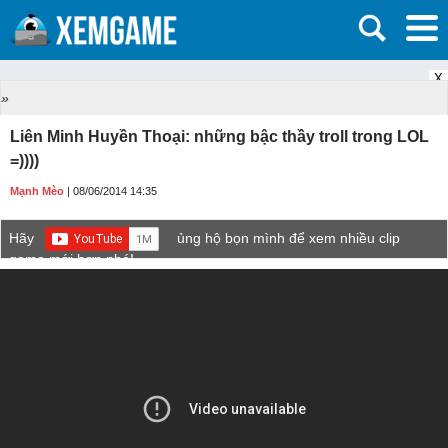
X
»
Liên Minh Huyền Thoại: những bậc thầy troll trong LOL
=))))
Mạnh Mèo
| 08/06/2014 14:35
Hãy
ủng hộ bọn mình để xem nhiều clip
game mới hơn nhé!