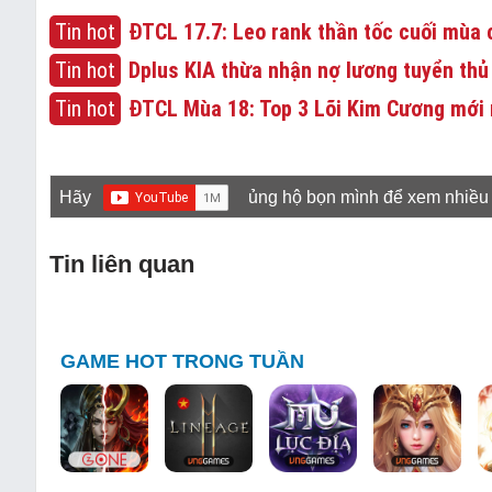
Tin hot
ĐTCL 17.7: Leo rank thần tốc cuối mùa c
Tin hot
Dplus KIA thừa nhận nợ lương tuyển thủ
Tin hot
ĐTCL Mùa 18: Top 3 Lõi Kim Cương mới 
Hãy
ủng hộ bọn mình để xem nhiều
Tin liên quan
GAME HOT TRONG TUẦN