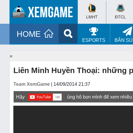
LMHT
ĐTCL
HOME
ESPORTS
BẮN S
»
Liên Minh Huyền Thoại: những p
Team XemGame
| 14/09/2014 21:37
Hãy
ủng hộ bọn mình để xem nhiều