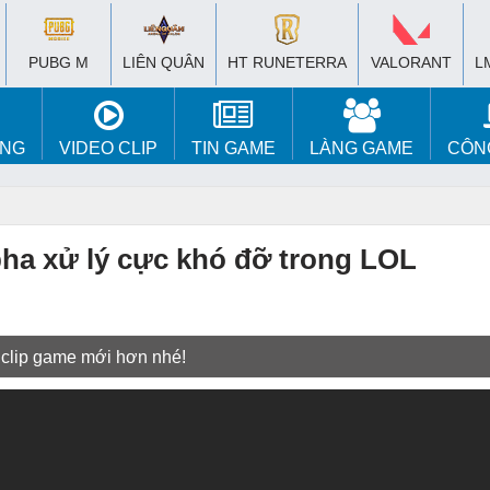
PUBG M
LIÊN QUÂN
HT RUNETERRA
VALORANT
L
ÚNG
VIDEO CLIP
TIN GAME
LÀNG GAME
CÔN
ha xử lý cực khó đỡ trong LOL
 clip game mới hơn nhé!