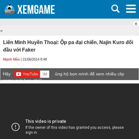
X
»
Liên Minh Huyền Thoại: Ộp pa đại chiến, Najin Kuro đối
đầu với Faker
Mạnh Mèo
| 21/06/2014 8:48
Hãy
ủng hộ bọn mình để xem nhiều clip
game mới hơn nhé!