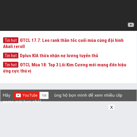
ĐTCL 17.7: Leo rank thần tốc cuối mùa cùng đội hình
Tin hot
Akali reroll
Dplus KIA thừa nhận nợ lương tuyển thủ
Tin hot
ĐTCL Mùa 18: Top 3 Lõi Kim Cương mới mang đến hiệu
Tin hot
ứng cực thú vị
Hãy
ủng hộ bọn mình để xem nhiều clip
game mới hơn nhé!
X