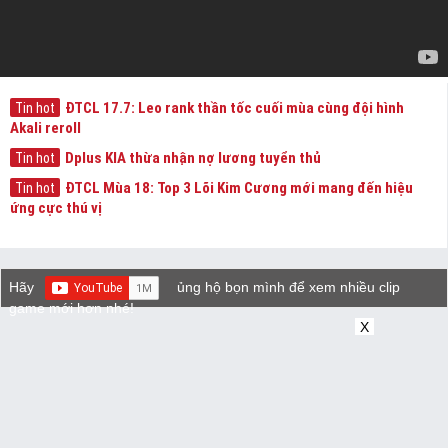
ĐTCL 17.7: Leo rank thần tốc cuối mùa cùng đội hình
Tin hot
Akali reroll
Dplus KIA thừa nhận nợ lương tuyển thủ
Tin hot
ĐTCL Mùa 18: Top 3 Lõi Kim Cương mới mang đến hiệu
Tin hot
ứng cực thú vị
Hãy
ủng hộ bọn mình để xem nhiều clip
game mới hơn nhé!
X