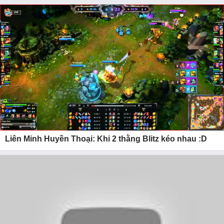
Liên Minh Huyền Thoại: Khi 2 thằng Blitz kéo nhau :D