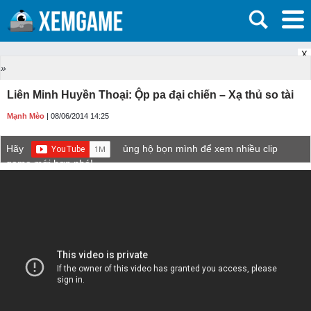
X
»
Liên Minh Huyền Thoại: Ộp pa đại chiến – Xạ thủ so tài
Mạnh Mèo
| 08/06/2014 14:25
Hãy
ủng hộ bọn mình để xem nhiều clip
game mới hơn nhé!