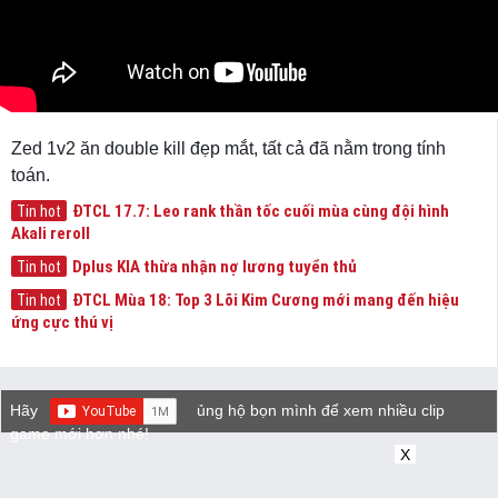
Zed 1v2 ăn double kill đẹp mắt, tất cả đã nằm trong tính
toán.
ĐTCL 17.7: Leo rank thần tốc cuối mùa cùng đội hình
Tin hot
Akali reroll
Dplus KIA thừa nhận nợ lương tuyển thủ
Tin hot
ĐTCL Mùa 18: Top 3 Lõi Kim Cương mới mang đến hiệu
Tin hot
ứng cực thú vị
Hãy
ủng hộ bọn mình để xem nhiều clip
game mới hơn nhé!
X