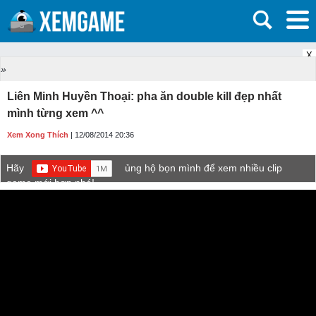
X
»
Liên Minh Huyền Thoại: pha ăn double kill đẹp nhất
mình từng xem ^^
Xem Xong Thích
| 12/08/2014 20:36
Hãy
ủng hộ bọn mình để xem nhiều clip
game mới hơn nhé!