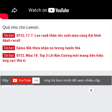
Quá nhọ cho Leesin.
ĐTCL 17.7: Leo rank thần tốc cuối mùa cùng đội hình
Tin hot
Akali reroll
Dplus KIA thừa nhận nợ lương tuyển thủ
Tin hot
ĐTCL Mùa 18: Top 3 Lõi Kim Cương mới mang đến hiệu
Tin hot
ứng cực thú vị
Hãy
ủng hộ bọn mình để xem nhiều clip
game mới hơn nhé!
X