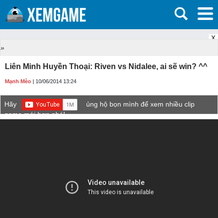
X
»
Liên Minh Huyền Thoại: Riven vs Nidalee, ai sẽ win? ^^
Mạnh Mèo
| 10/06/2014 13:24
Hãy
ủng hộ bọn mình để xem nhiều clip
game mới hơn nhé!