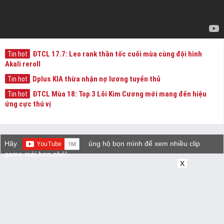
ĐTCL 17.7: Leo rank thần tốc cuối mùa cùng đội hình
Tin hot
Akali reroll
Dplus KIA thừa nhận nợ lương tuyển thủ
Tin hot
ĐTCL Mùa 18: Top 3 Lõi Kim Cương mới mang đến hiệu
Tin hot
ứng cực thú vị
Hãy
ủng hộ bọn mình để xem nhiều clip
game mới hơn nhé!
X