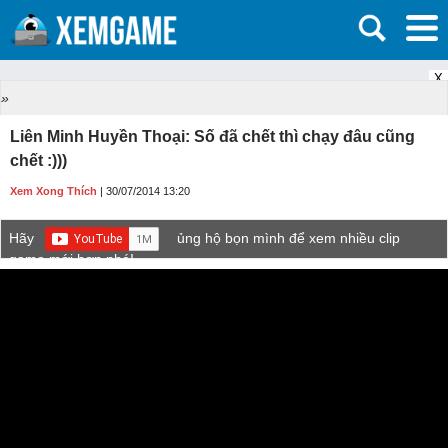
X
»
Liên Minh Huyền Thoại: Số đã chết thì chạy đâu cũng
chết :)))
Xem Xong Thích
| 30/07/2014 13:20
Hãy
ủng hộ bọn mình để xem nhiều clip
game mới hơn nhé!