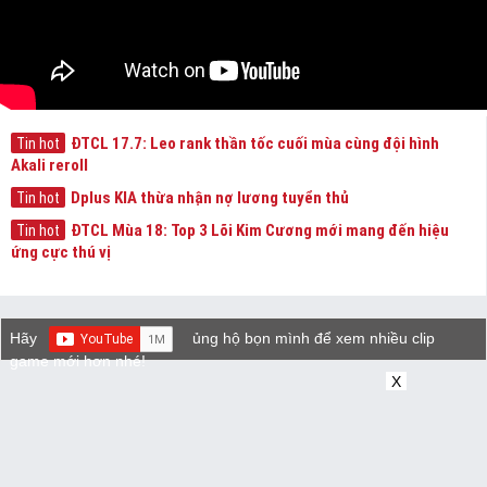
ĐTCL 17.7: Leo rank thần tốc cuối mùa cùng đội hình
Tin hot
Akali reroll
Dplus KIA thừa nhận nợ lương tuyển thủ
Tin hot
ĐTCL Mùa 18: Top 3 Lõi Kim Cương mới mang đến hiệu
Tin hot
ứng cực thú vị
Hãy
ủng hộ bọn mình để xem nhiều clip
game mới hơn nhé!
X