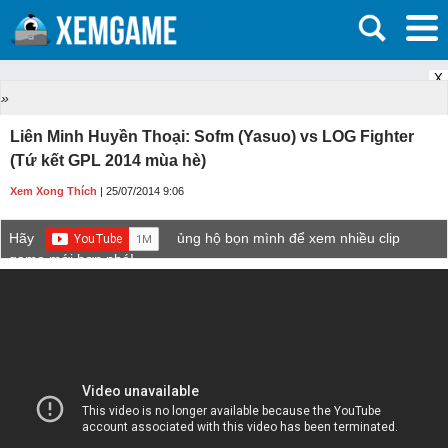
X
»
Liên Minh Huyền Thoại: Sofm (Yasuo) vs LOG Fighter
(Tứ kết GPL 2014 mùa hè)
Xem Xong Thích
| 25/07/2014 9:06
Hãy
ủng hộ bọn mình để xem nhiều clip
game mới hơn nhé!