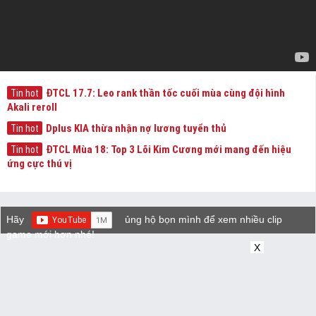
ĐTCL 17.7: Leo rank thần tốc cuối mùa cùng đội hình
Tin hot
Akali reroll
Dplus KIA thừa nhận nợ lương tuyển thủ
Tin hot
ĐTCL Mùa 18: Top 3 Lõi Kim Cương mới mang đến hiệu
Tin hot
ứng cực thú vị
Hãy
ủng hộ bọn mình để xem nhiều clip
game mới hơn nhé!
X