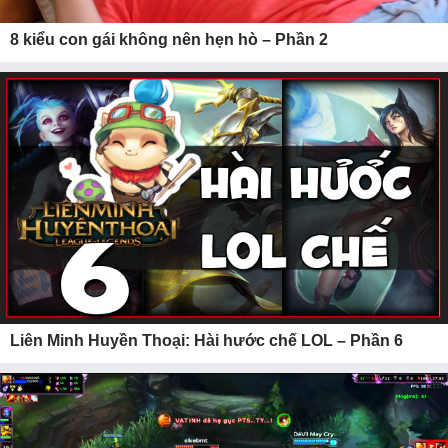
8 kiểu con gái không nên hẹn hò – Phần 2
Liên Minh Huyền Thoại: Hài hước chế LOL – Phần 6