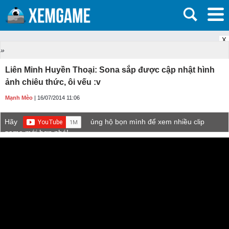
X
»
Liên Minh Huyền Thoại: Sona sắp được cập nhật hình
ảnh chiêu thức, ôi vếu :v
Mạnh Mèo
| 16/07/2014 11:06
Hãy
ủng hộ bọn mình để xem nhiều clip
game mới hơn nhé!