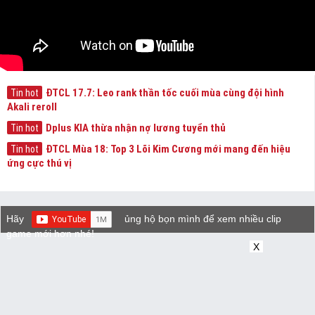
ĐTCL 17.7: Leo rank thần tốc cuối mùa cùng đội hình
Tin hot
Akali reroll
Dplus KIA thừa nhận nợ lương tuyển thủ
Tin hot
ĐTCL Mùa 18: Top 3 Lõi Kim Cương mới mang đến hiệu
Tin hot
ứng cực thú vị
Hãy
ủng hộ bọn mình để xem nhiều clip
game mới hơn nhé!
X