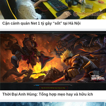
Cận cảnh quán Net 1 tỷ gây “sốt” tại Hà Nội
Thời Đại Anh Hùng: Tổng hợp mẹo hay và hữu ích