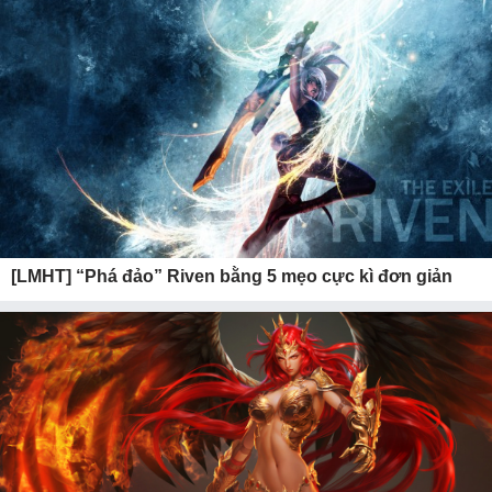
[LMHT] “Phá đảo” Riven bằng 5 mẹo cực kì đơn giản