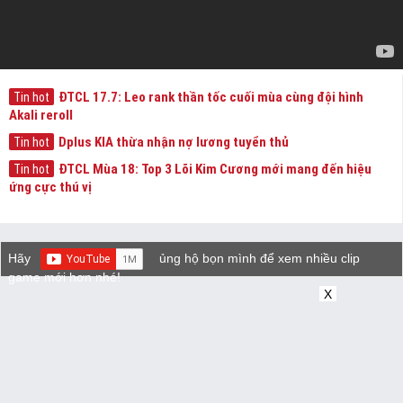
ĐTCL 17.7: Leo rank thần tốc cuối mùa cùng đội hình
Tin hot
Akali reroll
Dplus KIA thừa nhận nợ lương tuyển thủ
Tin hot
ĐTCL Mùa 18: Top 3 Lõi Kim Cương mới mang đến hiệu
Tin hot
ứng cực thú vị
Hãy
ủng hộ bọn mình để xem nhiều clip
game mới hơn nhé!
X