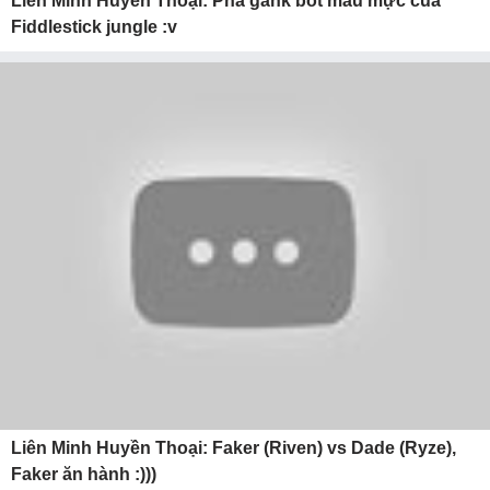
Liên Minh Huyền Thoại: Pha gank bot mẫu mực của
Fiddlestick jungle :v
Liên Minh Huyền Thoại: Faker (Riven) vs Dade (Ryze),
Faker ăn hành :)))