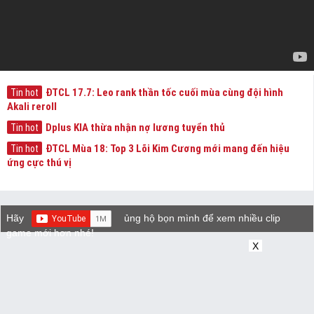
ĐTCL 17.7: Leo rank thần tốc cuối mùa cùng đội hình
Tin hot
Akali reroll
Dplus KIA thừa nhận nợ lương tuyển thủ
Tin hot
ĐTCL Mùa 18: Top 3 Lõi Kim Cương mới mang đến hiệu
Tin hot
ứng cực thú vị
Hãy
ủng hộ bọn mình để xem nhiều clip
game mới hơn nhé!
X