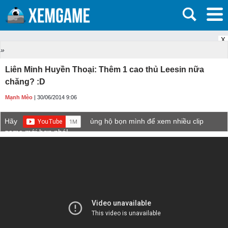
X
»
Liên Minh Huyền Thoại: Thêm 1 cao thủ Leesin nữa
chăng? :D
Mạnh Mèo
| 30/06/2014 9:06
Hãy
ủng hộ bọn mình để xem nhiều clip
game mới hơn nhé!