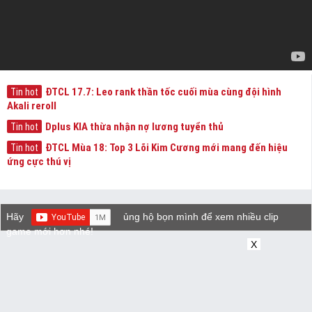
ĐTCL 17.7: Leo rank thần tốc cuối mùa cùng đội hình
Tin hot
Akali reroll
Dplus KIA thừa nhận nợ lương tuyển thủ
Tin hot
ĐTCL Mùa 18: Top 3 Lõi Kim Cương mới mang đến hiệu
Tin hot
ứng cực thú vị
Hãy
ủng hộ bọn mình để xem nhiều clip
game mới hơn nhé!
X