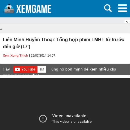
X
»
Liên Minh Huyền Thoại: Tổng hợp phim LMHT từ trước
đến giờ (17′)
Xem Xong Thích
| 23/07/2014 14:07
Hãy
ủng hộ bọn mình để xem nhiều clip
game mới hơn nhé!