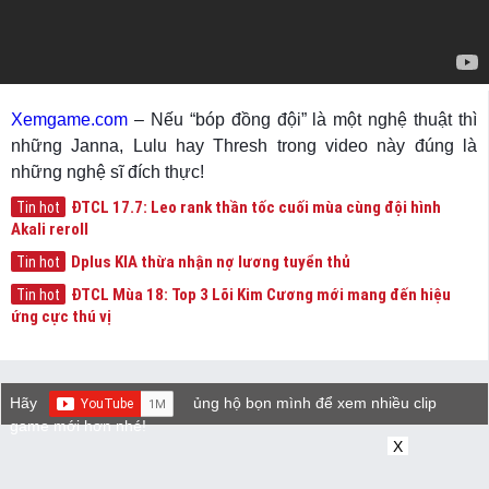
Xemgame.com
– Nếu “bóp đồng đội” là một nghệ thuật thì
những Janna, Lulu hay Thresh trong video này đúng là
những nghệ sĩ đích thực!
ĐTCL 17.7: Leo rank thần tốc cuối mùa cùng đội hình
Tin hot
Akali reroll
Dplus KIA thừa nhận nợ lương tuyển thủ
Tin hot
ĐTCL Mùa 18: Top 3 Lõi Kim Cương mới mang đến hiệu
Tin hot
ứng cực thú vị
Hãy
ủng hộ bọn mình để xem nhiều clip
game mới hơn nhé!
X