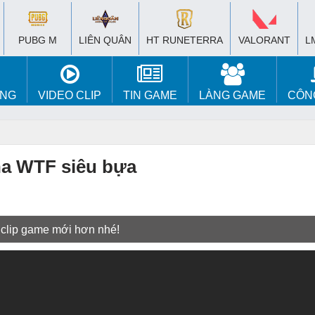
PUBG M
LIÊN QUÂN
HT RUNETERRA
VALORANT
L
ÚNG
VIDEO CLIP
TIN GAME
LÀNG GAME
CÔN
ha WTF siêu bựa
 clip game mới hơn nhé!