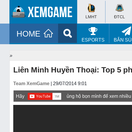
LMHT
ĐTCL
HOME
ESPORTS
BẮN S
»
Liên Minh Huyền Thoại: Top 5 p
Team XemGame
| 29/07/2014 9:01
Hãy
ủng hộ bọn mình để xem nhiều