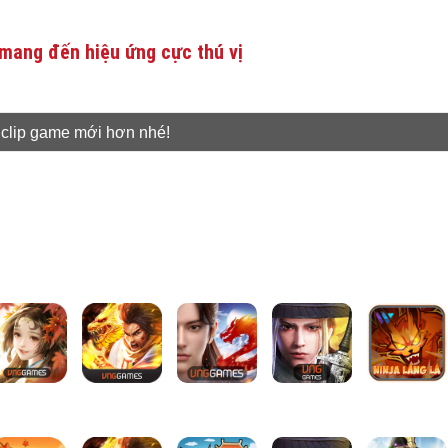
mang đến hiệu ứng cực thú vị
 clip game mới hơn nhé!