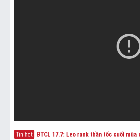
Tin hot
ĐTCL 17.7: Leo rank thần tốc cuối mùa c