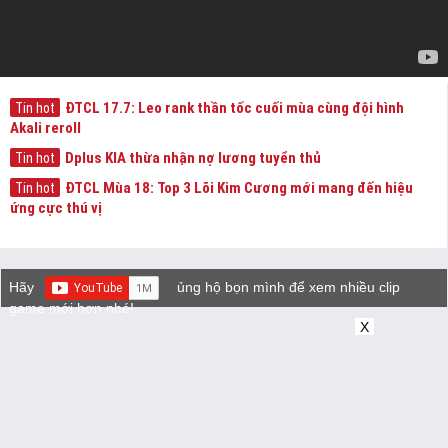
ĐTCL 17.7: Leo rank thần tốc cuối mùa cùng đội hình
Tin hot
Akali reroll
Dplus KIA thừa nhận nợ lương tuyển thủ
Tin hot
ĐTCL Mùa 18: Top 3 Lõi Kim Cương mới mang đến hiệu
Tin hot
ứng cực thú vị
Hãy
ủng hộ bọn mình để xem nhiều clip
game mới hơn nhé!
X