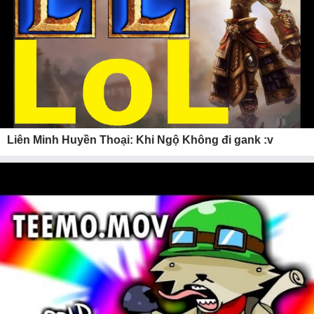
Liên Minh Huyền Thoại: Khi Ngộ Không đi gank :v