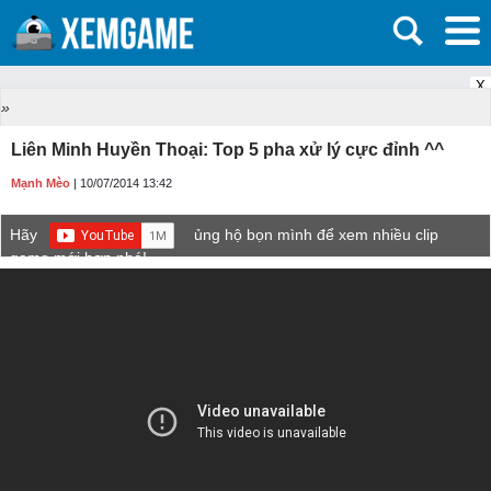
X
»
Liên Minh Huyền Thoại: Top 5 pha xử lý cực đỉnh ^^
Mạnh Mèo
| 10/07/2014 13:42
Hãy
ủng hộ bọn mình để xem nhiều clip
game mới hơn nhé!